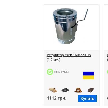
Регулятор тяги 160/220 но
(1,0 мм.)
В НАЛИЧИИ
1112 грн.
Купить
Пеллеты
Уголь
Дрова
Брикеты