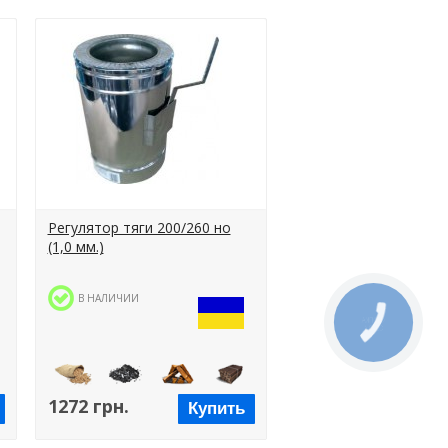
Регулятор тяги 200/260 но
(1,0 мм.)
В НАЛИЧИИ
1272 грн.
Купить
ы
Пеллеты
Уголь
Дрова
Брикеты