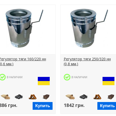
Регулятор тяги 160/220 нн
Регулятор тяги 250/320 нн
(0,6 мм.)
(0,8 мм.)
В НАЛИЧИИ
В НАЛИЧИИ
886 грн.
1842 грн.
Купить
Купить
Пеллеты
Уголь
Дрова
Брикеты
Пеллеты
Уголь
Дрова
Брикет