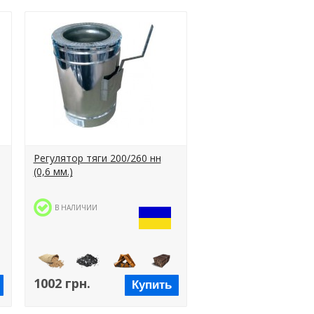
Регулятор тяги 200/260 нн
(0,6 мм.)
В НАЛИЧИИ
1002 грн.
Купить
ы
Пеллеты
Уголь
Дрова
Брикеты