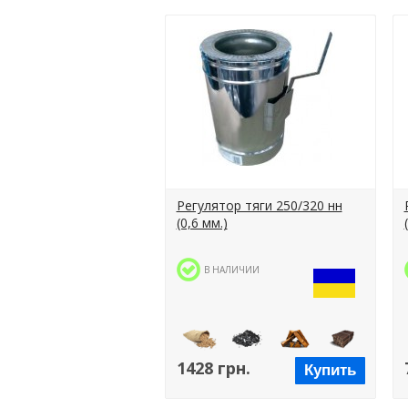
Регулятор тяги 250/320 нн
(0,6 мм.)
В НАЛИЧИИ
1428 грн.
Купить
Пеллеты
Уголь
Дрова
Брикеты