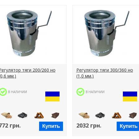
Регулятор тяги 200/260 но
Регулятор тяги 300/360 но
(0,6 мм.)
(1,0 мм.)
В НАЛИЧИИ
В НАЛИЧИИ
772 грн.
2032 грн.
Купить
Купить
Пеллеты
Уголь
Дрова
Брикеты
Пеллеты
Уголь
Дрова
Брикет