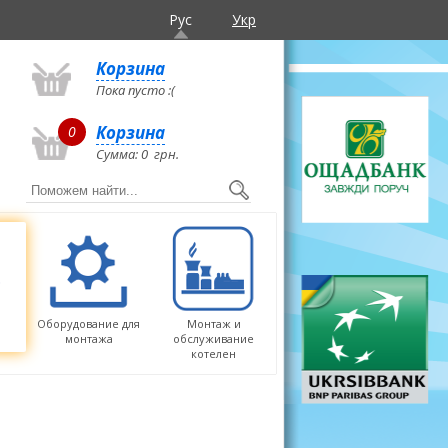
Рус
Укр
Корзина
Пока пусто :(
Корзина
0
Сумма:
0
грн.
Оборудование для
Монтаж и
монтажа
обслуживание
котелен