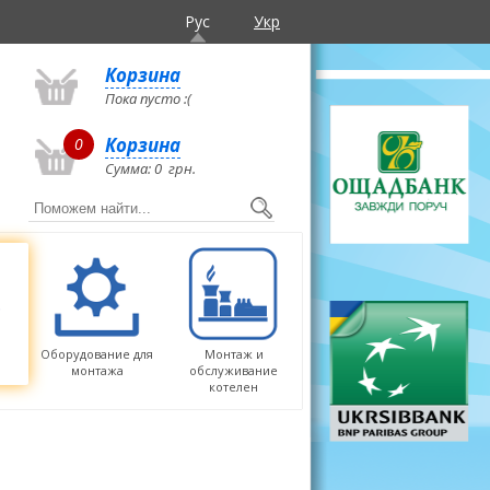
Рус
Укр
Корзина
Пока пусто :(
Корзина
0
Сумма:
0
грн.
Оборудование для
Монтаж и
монтажа
обслуживание
котелен