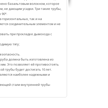
лнено базальтовым волокном, которое
м, не дающим усадки.
Три такие трубы,
 90°.
а горизонтальных, так и на
яется соединительным элементом и не
вать при прокладке дымохода с
одимую тягу;
езопасность.
руба должна быть изготовлена из
 мм. Это позволяет ей противостоять
ой трубы будет достигать 10 лет.
являются наиболее надежными и
веющей стали внутренней трубы