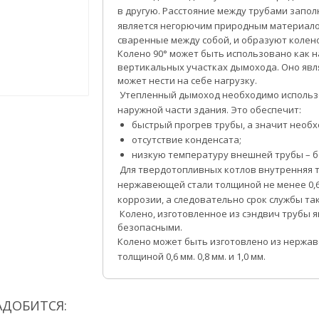
в другую. Расстояние между трубами запо
является негорючим природным материало
сваренные между собой, и образуют колено
Колено 90° может быть использовано как н
вертикальных участках дымохода. Оно явл
может нести на себе нагрузку.
Утепленный дымоход необходимо использо
наружной части здания. Это обеспечит:
быстрый прогрев трубы, а значит необх
отсутствие конденсата;
низкую температуру внешней трубы – б
Для твердотопливных котлов внутренняя т
нержавеющей стали толщиной не менее 0,6
коррозии, а следовательно срок службы так
Колено, изготовленное из сэндвич трубы 
безопасными.
Колено может быть изготовлено из нержа
толщиной 0,6 мм. 0,8 мм. и 1,0 мм.
АДОБИТСЯ: