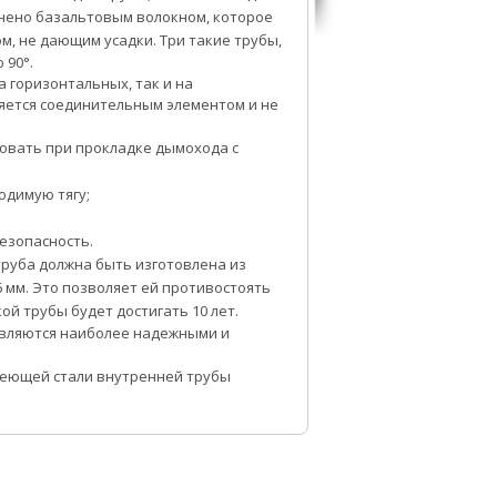
лнено базальтовым волокном, которое
м, не дающим усадки.
Три такие трубы,
 90°.
а горизонтальных, так и на
яется соединительным элементом и не
вать при прокладке дымохода с
одимую тягу;
езопасность.
руба должна быть изготовлена из
 мм. Это позволяет ей противостоять
ой трубы будет достигать 10 лет.
являются наиболее надежными и
веющей стали внутренней трубы