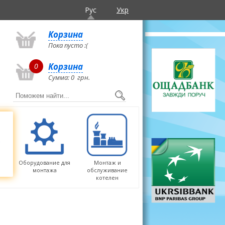
Рус
Укр
Корзина
Пока пусто :(
Корзина
0
Сумма:
0
грн.
Оборудование для
Монтаж и
монтажа
обслуживание
котелен