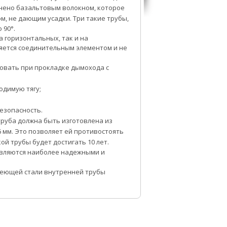
лнено базальтовым волокном, которое
м, не дающим усадки.
Три такие трубы,
 90°.
а горизонтальных, так и на
яется соединительным элементом и не
вать при прокладке дымохода с
одимую тягу;
езопасность.
руба должна быть изготовлена из
 мм. Это позволяет ей противостоять
ой трубы будет достигать 10 лет.
являются наиболее надежными и
веющей стали внутренней трубы