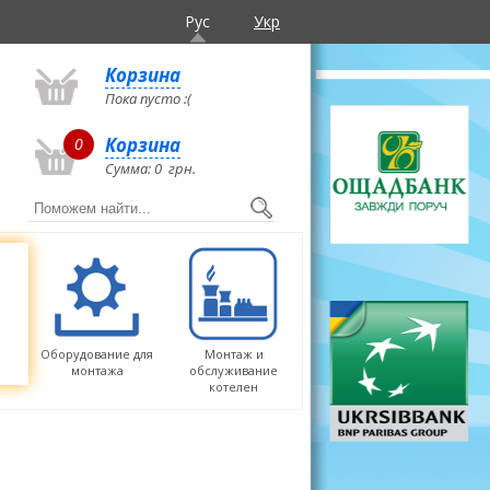
Рус
Укр
Корзина
Пока пусто :(
Корзина
0
Сумма:
0
грн.
Оборудование для
Монтаж и
монтажа
обслуживание
котелен