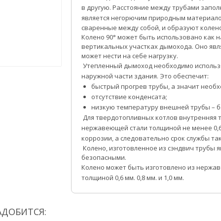
в другую. Расстояние между трубами запо
является негорючим природным материало
сваренные между собой, и образуют колено
Колено 90° может быть использовано как н
вертикальных участках дымохода. Оно явл
может нести на себе нагрузку.
Утепленный дымоход необходимо использо
наружной части здания. Это обеспечит:
быстрый прогрев трубы, а значит необх
отсутствие конденсата;
низкую температуру внешней трубы – б
Для твердотопливных котлов внутренняя т
нержавеющей стали толщиной не менее 0,6
коррозии, а следовательно срок службы так
Колено, изготовленное из сэндвич трубы 
безопасными.
Колено может быть изготовлено из нержа
толщиной 0,6 мм. 0,8 мм. и 1,0 мм.
АДОБИТСЯ: