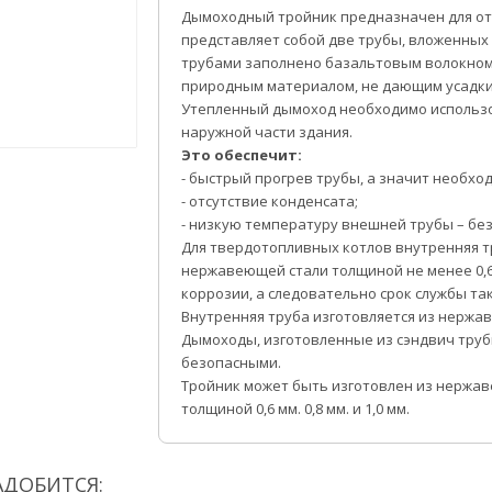
Дымоходный тройник предназначен для от
представляет собой две трубы, вложенных 
трубами заполнено базальтовым волокном
природным материалом, не дающим усадки
Утепленный дымоход необходимо использо
наружной части здания.
Это обеспечит:
- быстрый прогрев трубы, а значит необход
- отсутствие конденсата;
- низкую температуру внешней трубы – бе
Для твердотопливных котлов внутренняя т
нержавеющей стали толщиной не менее 0,6
коррозии, а следовательно срок службы так
Внутренняя труба изготовляется из нержа
Дымоходы, изготовленные из сэндвич тру
безопасными.
Тройник может быть изготовлен из нержа
толщиной 0,6 мм. 0,8 мм. и 1,0 мм.
АДОБИТСЯ: