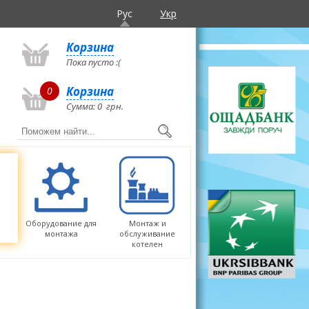
Рус
Укр
Корзина
Пока пусто :(
Корзина
0
Сумма:
0
грн.
Оборудование для
Монтаж и
монтажа
обслуживание
котелен