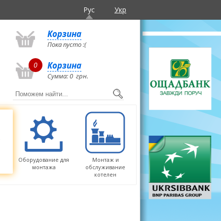
Рус
Укр
Корзина
Пока пусто :(
Корзина
0
Сумма:
0
грн.
Оборудование для
Монтаж и
монтажа
обслуживание
котелен