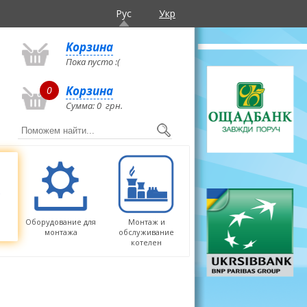
Рус
Укр
Корзина
Пока пусто :(
Корзина
0
Сумма:
0
грн.
Оборудование для
Монтаж и
монтажа
обслуживание
котелен