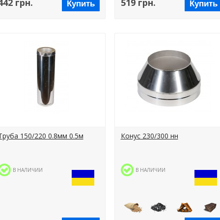
442 грн.
519 грн.
Купить
Купить
Пеллеты
Уголь
Дрова
Брикеты
Труба 150/220 0.8мм 0.5м
Конус 230/300 нн
В НАЛИЧИИ
В НАЛИЧИИ