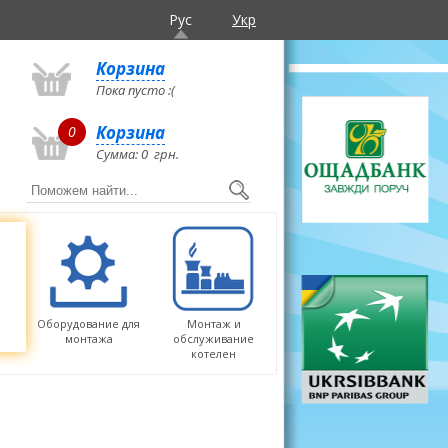
Рус
Укр
Корзина
Пока пусто :(
Корзина
0
Сумма:
0
грн.
Оборудование для
Монтаж и
монтажа
обслуживание
котелен