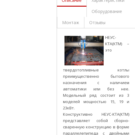
Описание
Характеристики
Оборудование
Монтаж
Отзывы
НЕУС-
КТА(КТМ) –
это
твердотопливные котлы
преимущественно бытового
назначения с наличием
автоматики или без нее.
Модельный ряд состоит из 3
моделей мощностью 15, 19 и
23кВт.
Конструктивно НЕУС-КТА(КТМ)
представляет собой сборно-
сваренную конструкцию в форме
параллелепипеда с двойными