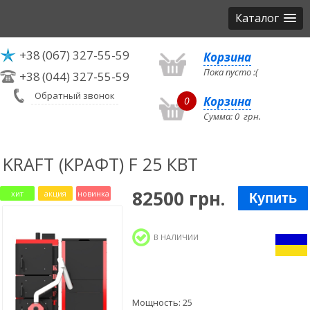
Каталог
+38
(067) 327-55-59
Корзина
Пока пусто :(
+38
(044) 327-55-59
Обратный звонок
Корзина
0
Сумма:
0
грн.
KRAFT (КРАФТ) F 25 КВТ
82500 грн.
хит
акция
новинка
Купить
В НАЛИЧИИ
Мощность: 25