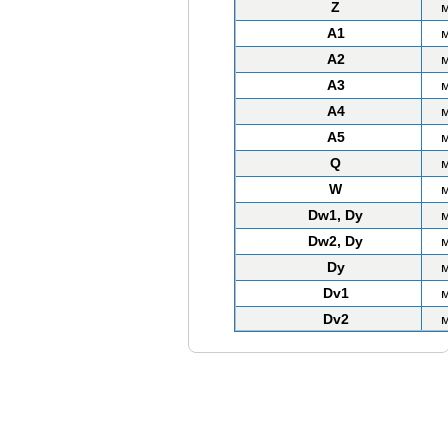
Z
A1
A2
A3
A4
A5
Q
W
Dw1, Dy
Dw2, Dy
Dy
Dv1
Dv2