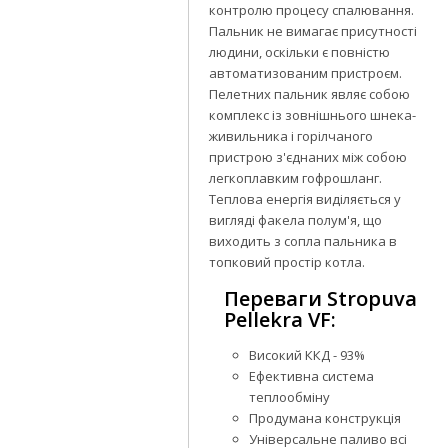
контролю процесу спалювання.
Пальник не вимагає присутності
людини, оскільки є повністю
автоматизованим пристроєм.
Пелетних пальник являє собою
комплекс із зовнішнього шнека-
живильника і горілчаного
пристрою з'єднаних між собою
легкоплавким гофрошланг.
Теплова енергія виділяється у
вигляді факела полум'я, що
виходить з сопла пальника в
топковий простір котла.
Переваги Stropuva
Pellekra VF:
Високий ККД - 93%
Ефективна система
теплообміну
Продумана конструкція
Універсальне паливо всі