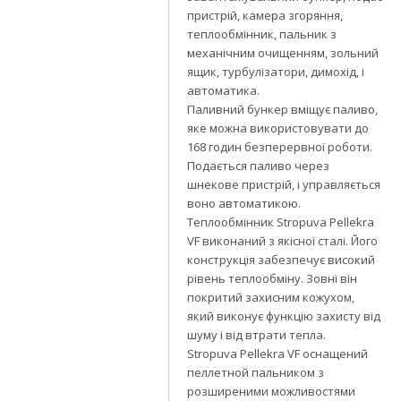
пристрій, камера згоряння,
теплообмінник, пальник з
механічним очищенням, зольний
ящик, турбулізатори, димохід, і
автоматика.
Паливний бункер вміщує паливо,
яке можна використовувати до
168 годин безперервної роботи.
Подається паливо через
шнекове пристрій, і управляється
воно автоматикою.
Теплообмінник Stropuva Pellekra
VF виконаний з якісної сталі. Його
конструкція забезпечує високий
рівень теплообміну. Зовні він
покритий захисним кожухом,
який виконує функцію захисту від
шуму і від втрати тепла.
Stropuva Pellekra VF оснащений
пеллетной пальником з
розширеними можливостями