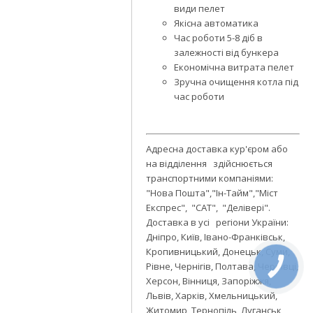
види пелет
Якісна автоматика
Час роботи 5-8 діб в
залежності від бункера
Економічна витрата пелет
Зручна очищення котла під
час роботи
Адресна доставка кур'єром або
на відділення здійснюється
транспортними компаніями:
"Нова Пошта","Ін-Тайм","Міст
Експрес", "САТ", "Делівері".
Доставка в усі регіони України:
Дніпро, Київ, Івано-Франківськ,
Кропивницький, Донецьк, Суми,
Рівне, Чернігів, Полтава, Чернівці,
КНОПКА
СВЯЗИ
Херсон, Вінниця, Запоріжжя,
Львів, Харків, Хмельницький,
Житомир, Тернопіль, Луганськ,