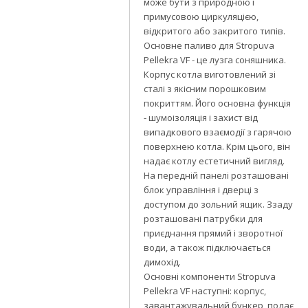
може бути з природною і
примусовою циркуляцією,
відкритого або закритого типів.
Основне паливо для Stropuva
Pellekra VF - це лузга соняшника.
Корпус котла виготовлений зі
сталі з якісним порошковим
покриттям. Його основна функція
- шумоізоляція і захист від
випадкового взаємодії з гарячою
поверхнею котла. Крім цього, він
надає котлу естетичний вигляд.
На передній панелі розташовані
блок управління і дверці з
доступом до зольний ящик. Ззаду
розташовані патрубки для
приєднання прямий і зворотної
води, а також підключається
димохід.
Основні компоненти Stropuva
Pellekra VF наступні: корпус,
завантажувальний бункер, подає